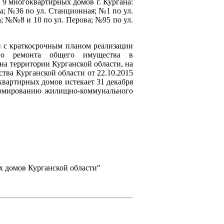
 9 многоквартирных домов г. Кургана:
а; №36 по ул. Станционная; №1 по ул.
; №№8 и 10 по ул. Перова; №95 по ул.
и с краткосрочным планом реализации
ого ремонта общего имущества в
а территории Курганской области, на
тва Курганской области от 22.10.2015
квартирных домов истекает 31 декабря
формированию жилищно-коммунального
 домов Курганской области"