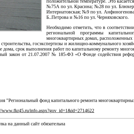
положительной температуре. Это касается
№75А по ул. Красина; №28 по ул. Блюхер
Интернатовская; №9 по ул. Анфиногенова
Б..Петрова и №16 по ул. Черняховского.
Необходимо отметить, что в соответстви
региональной программы капитальн
многоквартирных домах, расположенных н
а строительства, госэкспертизы и жилищно-коммунального хозяйс
 дома, срок выполнения работ по капитальному ремонту много
льный закон от 21.07.2007 № 185-ФЗ «О Фонде содействия ре
ия "Региональный фонд капитального ремонта многоквартирных
://www.fkr45.ru/info.aspx?gov_id=1&id=2714622
ка на данный сайт обязательна