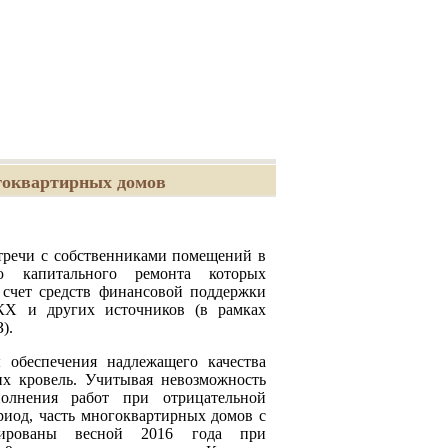
гоквартирных домов
стречи с собственниками помещений в
ю капитального ремонта которых
 счет средств финансовой поддержки
Х и других источников (в рамках
З).
 обеспечения надлежащего качества
их кровель. Учитывая невозможность
полнения работ при отрицательной
риод, часть многоквартирных домов с
тированы весной 2016 года при