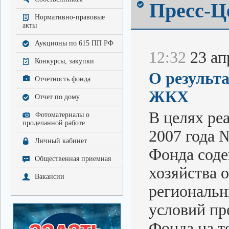
Пресс-Ц
Нормативно-правовые
акты
Аукционы по 615 ПП РФ
12:32
23 апр
Конкурсы, закупки
О результ
Отчетность фонда
ЖКХ
Отчет по дому
В целях ре
Фотоматериалы о
проделанной работе
2007 года 
Личный кабинет
Фонда сод
Общественная приемная
хозяйства 
Вакансии
региональн
условий пр
Фонда на т