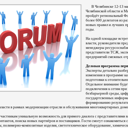
В Челябинске 12-13 м
Челябинской области и М
пройдёт региональный Фо
более 600 делегатов из р
новых правил и лучших 
годы.
На одной площадке встре
власти, руководители пр
менеджеры ресурсоснабж
представители ТСЖ, эксп
предприятий смежных отр
Деловая программа перво
Эксперты детально разбе
изменения в программе к
подготовки к отопительн
Отдельное внимание буде
подключения к сетям при
безбарьерной среды, циф
государтсвенных информа
формированию результат
власти в рамках модернизации отрасли и обслуживания многоквартирных домов
частникам уникальную возможность для прямого диалога с представителями 
нтактов, поиска новых партнёров и поставщиков. Гости смогут ознакомиться
ы, полимерно-композитные изделия, светотехническое оборудование, химичес