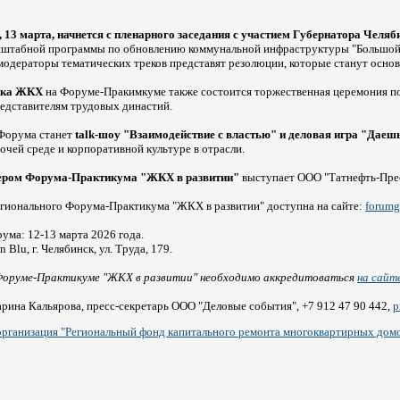
 13 марта, начнется с пленарного заседания с участием Губернатора Челяб
сштабной программы по обновлению коммунальной инфраструктуры "Большой р
одераторы тематических треков представят резолюции, которые станут осново
ника ЖКХ
на Форуме-Пракимкуме также состоится торжественная церемония п
едставителям трудовых династий.
Форума станет
talk-шоу "Взаимодействие с властью" и деловая игра "Дае
очей среде и корпоративной культуре в отрасли.
ером Форума-Практикума "ЖКХ в развитии"
выступает ООО "Татнефть-Пре
гионального Форума-Практикума "ЖКХ в развитии" доступна на сайте:
forumg
ума: 12-13 марта 2026 года.
 Blu, г. Челябинск, ул. Труда, 179.
Форуме-Практикуме "ЖКХ в развитии" необходимо аккредитоваться
на сайт
рина Кальярова, пресс-секретарь ООО "Деловые события", +7 912 47 90 442,
p
рганизация "Региональный фонд капитального ремонта многоквартирных домо