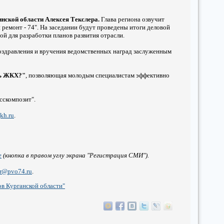
инской области Алексея Текслера.
Глава региона озвучит
емонт - 74". На заседании будут проведены итоги деловой
й для разработки планов развития отрасли.
оздравления и вручения ведомственных наград заслуженным
шь ЖКХ?"
, позволяющая молодым специалистам эффективно
сскомпозит".
kh.ru
.
е
(кнопка в правом углу экрана "Регистрация СМИ").
r@pvo74.ru
.
в Курганской области"