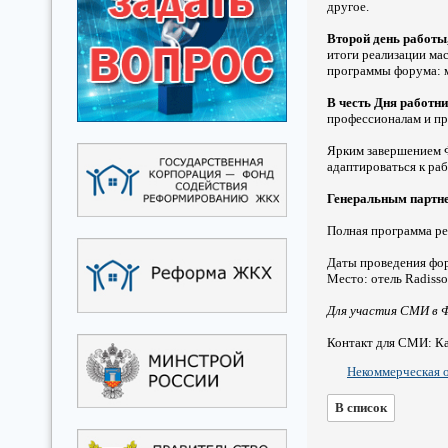
другое.
Второй день работы,
итоги реализации ма
программы форума: м
В честь Дня работ
профессионалам и пр
Ярким завершением 
адаптироваться к раб
Генеральным партн
Полная программа ре
Даты проведения фор
Место: отель Radisson
Для участия СМИ в 
Контакт для СМИ: Ка
Некоммерческая о
В список