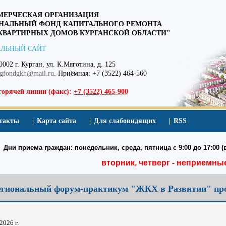
ЕРЧЕСКАЯ ОРГАНИЗАЦИЯ
НАЛЬНЫЙ ФОНД КАПИТАЛЬНОГО РЕМОНТА
ВАРТИРНЫХ ДОМОВ КУРГАНСКОЙ ОБЛАСТИ"
ЛЬНЫЙ САЙТ
0002 г. Курган, ул. К.Мяготина, д. 125
egfondgkh@mail.ru
. Приёмная: +7 (3522) 464-560
горячей линии (факс):
+7 (3522) 465-900
такты
Карта сайта
Для слабовидящих
RSS
Дни приема граждан: понедельник, среда, пятница с 9:00 до 17:00 (в
вторник, четверг - неприемны
егиональный форум-практикум "ЖКХ в Развитии" прой
2026 г.