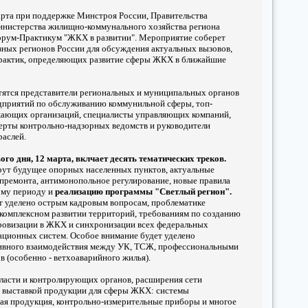
арта при поддержке Минстроя России, Правительства
инистерства жилищно-коммунального хозяйства региона
рум-Практикум "ЖКХ в развитии". Мероприятие соберет
азных регионов России для обсуждения актуальных вызовов,
практик, определяющих развитие сферы ЖКХ в ближайшие
тятся представители региональных и муниципальных органов
едприятий по обслуживанию коммунильной сферы, топ-
ающих организаций, специалисты управляющих компаний,
ерты контрольно-надзорных ведомств и руководители
аслей.
го дня, 12 марта, вклчает десять тематических треков.
рут будущее опорных населенных пунктов, актуальные
апремонта, антимонопольное регулирование, новые правила
ому периоду и
реализацию программы "Светлый регион".
т уделено острым кадровым вопросам, проблематике
 комплексном развитии территорий, требованиям по созданию
ровизации в ЖКХ и синхронизации всех федеральных
ционных систем. Особое внимание будет уделено
ивного взаимодействия между УК, ТСЖ, профессиональными
 (особенно - ветхоаварийного жилья).
власти и контролирующих органов, расширения сети
 с выставкой продукции для сферы ЖКХ: системы
кая продукция, контрольно-измерительные приборы и многое