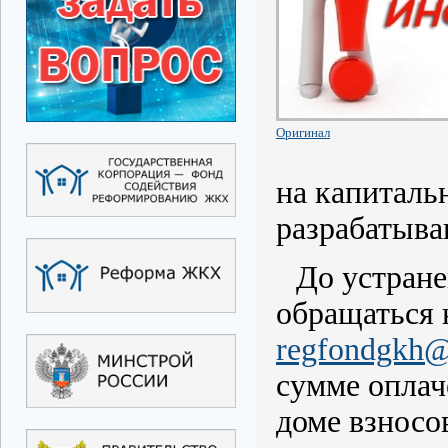
Оригинал
на капиталь
разрабатыв
До устран
обращаться 
regfondgkh@
сумме оплач
доме взносо