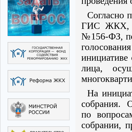
проведения 
Согласно п
ГИС ЖКХ, у
№156-ФЗ, пе
голосован
инициативе 
лица, осу
многокварти
На инициа
собрания. О
по вопроса
собрании, п