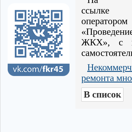
ссыл
операторо
«Проведение
ЖКХ», с к
самостоятел
Некоммерч
ремонта мно
В список