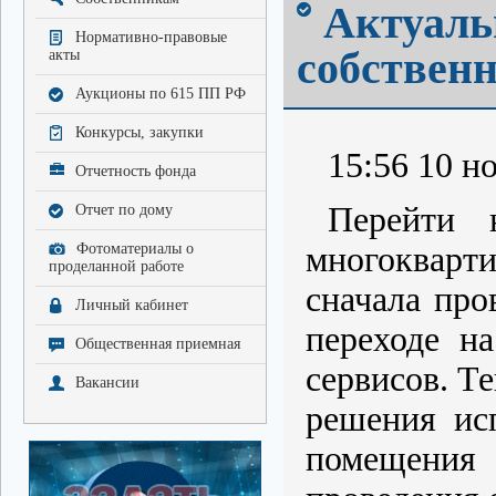
Актуаль
Нормативно-правовые
собствен
акты
Аукционы по 615 ПП РФ
Конкурсы, закупки
15:56 10 но
Отчетность фонда
Перейти 
Отчет по дому
Фотоматериалы о
многокварти
проделанной работе
сначала про
Личный кабинет
переходе н
Общественная приемная
сервисов. Т
Вакансии
решения ис
помещения