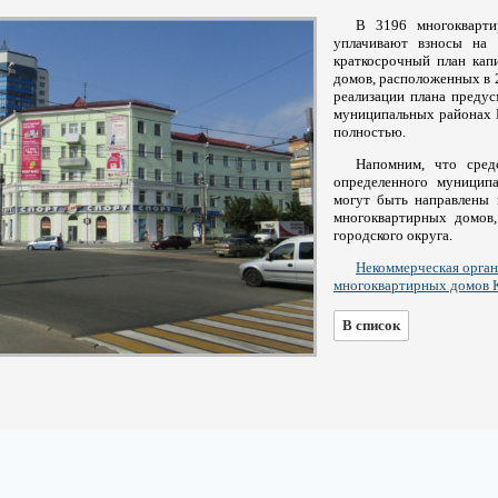
В 3196 многокварти
уплачивают взносы на 
краткосрочный план кап
домов, расположенных в 
реализации плана преду
муниципальных районах К
полностью.
Напомним, что сред
определенного муниципа
могут быть направлены 
многоквартирных домов,
городского округа.
Некоммерческая орган
многоквартирных домов К
В список