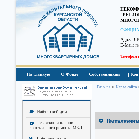
НЕКОММ
"РЕГИО
МНОГОК
ОФИЦИА
Адрес: 64
E-Mail:
r
Телефон 
На главную
О Фонде
Собственникам
Кон
Главная
»
Карта cайта
Найти свой дом
Выполненные
Реализация планов
капитального ремонта МКД
Собственникам