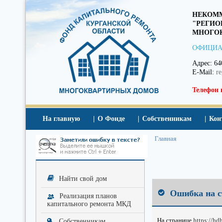
НЕКОММ
"РЕГИО
МНОГОК
ОФИЦИА
Адрес: 64
E-Mail:
r
Телефон 
На главную
О Фонде
Собственникам
Кон
Главная
Найти свой дом
Ошибка на с
Реализация планов
капитального ремонта МКД
На странице
https://hd
Собственникам